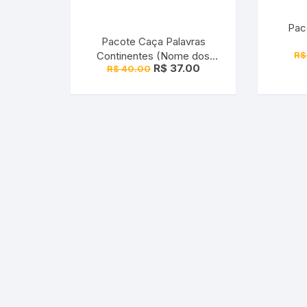
Pac
Pacote Caça Palavras
R$
Continentes (Nome dos
O
O
R$
37.00
R$
40.00
Países)
preço
preço
original
atual
era:
é:
R$ 40.00.
R$ 37.00.