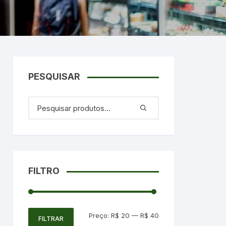
PESQUISAR
FILTRO
Preço
Preço
Preço:
R$ 20
—
R$ 40
FILTRAR
mínimo
máximo