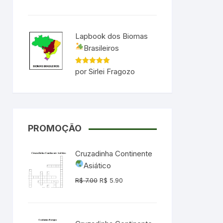
Lapbook dos Biomas
Brasileiros
Avaliação
5
por Sirlei Fragozo
de 5
PROMOÇÃO
Cruzadinha Continente
Asiático
O
O
R$
7.00
R$
5.90
preço
preço
original
atual
era:
é: