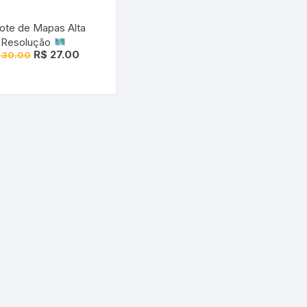
ote de Mapas Alta
Resolução
O
O
R$
27.00
30.00
preço
preço
original
atual
era:
é:
R$ 30.00.
R$ 27.00.