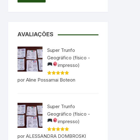
AVALIAÇÕES
Super Trunfo
Geográfico (físico -
impresso)
Avaliação
5
por Aline Possamai Boteon
de 5
Super Trunfo
Geográfico (físico -
impresso)
Avaliação
5
por ALESSANDRA DOMBROSKI
de 5