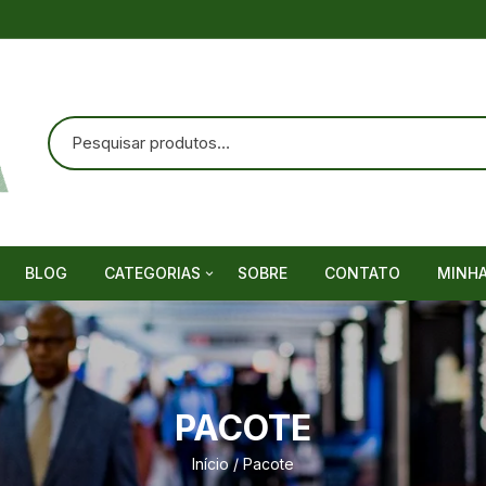
BLOG
CATEGORIAS
SOBRE
CONTATO
MINH
Mapas Mentais
Caça Palavras
PACOTE
Cruzadinhas
Início
/ Pacote
Lapbooks