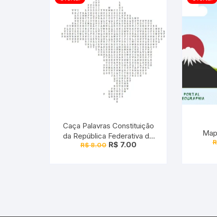
Caça Palavras Constituição
Map
da República Federativa do
R
O
O
R$
7.00
R$
8.00
Brasil
preço
preço
original
atual
era:
é:
R$ 8.00.
R$ 7.00.