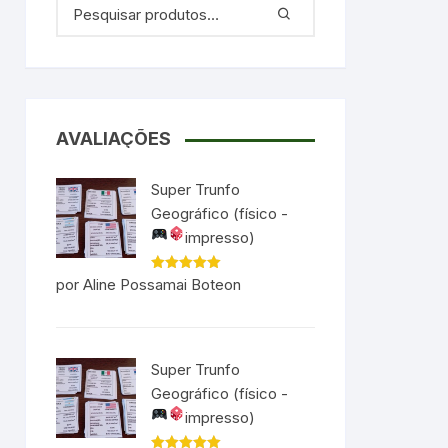
AVALIAÇÕES
Super Trunfo
Geográfico (físico -
impresso)
Avaliação
5
por Aline Possamai Boteon
de 5
Super Trunfo
Geográfico (físico -
impresso)