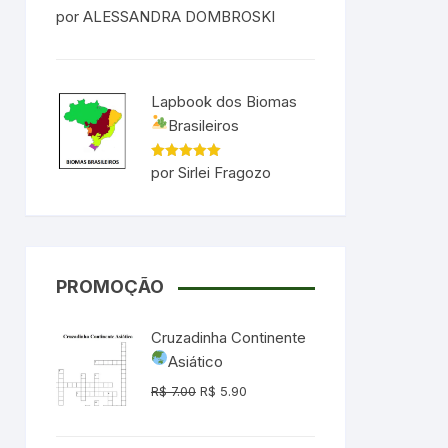
Avaliação
5
por ALESSANDRA DOMBROSKI
de 5
Lapbook dos Biomas
Brasileiros
Avaliação
5
por Sirlei Fragozo
de 5
PROMOÇÃO
Cruzadinha Continente
Asiático
O
O
R$
7.00
R$
5.90
preço
preço
original
atual