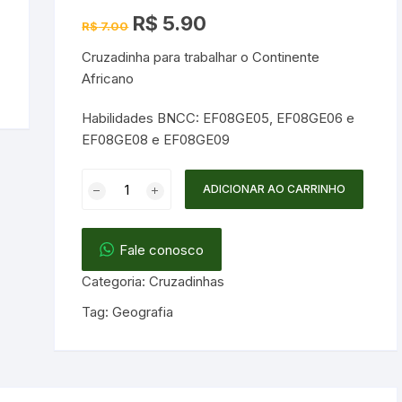
O
O
R$
5.90
R$
7.00
preço
preço
Jogos
original
atual
Cruzadinha para trabalhar o Continente
era:
é:
R$ 7.00.
R$ 5.90.
Africano
Habilidades BNCC: EF08GE05, EF08GE06 e
EF08GE08 e EF08GE09
Cruzadinha
ADICIONAR AO CARRINHO
Continente
Africano
Fale conosco
quantidade
Categoria:
Cruzadinhas
Tag:
Geografia