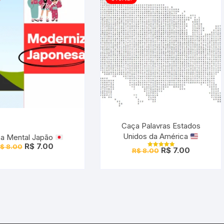
Caça Palavras Estados
Unidos da América
a Mental Japão
O
O
R$
7.00
$
8.00
O
O
R$
7.00
R$
8.00
preço
preço
Avaliação
preço
preço
5.00
original
atual
de 5
original
atual
era:
é:
era:
é:
R$ 8.00.
R$ 7.00.
R$ 8.00.
R$ 7.00.