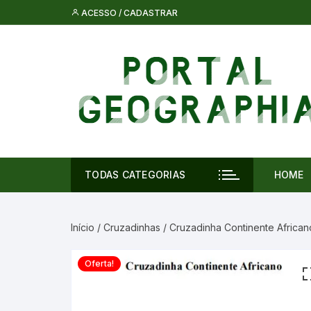
Pular
ACESSO / CADASTRAR
para
o
conteúdo
TODAS CATEGORIAS
HOME
Início
/
Cruzadinhas
/ Cruzadinha Continente Africa
Oferta!